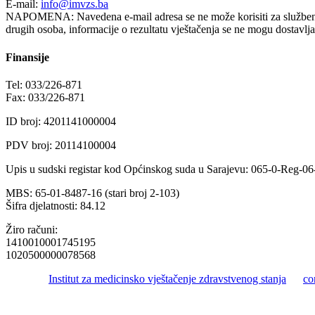
E-mail:
info@imvzs.ba
NAPOMENA: Navedena e-mail adresa se ne može korisiti za službenu k
drugih osoba, informacije o rezultatu vještačenja se ne mogu dostavlj
Finansije
Tel: 033/226-871
Fax: 033/226-871
ID broj: 4201141000004
PDV broj: 20114100004
Upis u sudski registar kod Općinskog suda u Sarajevu: 065-0-Reg-0
MBS: 65-01-8487-16 (stari broj 2-103)
Šifra djelatnosti: 84.12
Žiro računi:
1410010001745195
1020500000078568
© 2016 -
Institut za medicinsko vještačenje zdravstvenog stanja
by
co