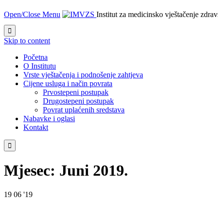
Open/Close Menu
Institut za medicinsko vještačenje zdra

Skip to content
Početna
O Institutu
Vrste vještačenja i podnošenje zahtjeva
Cijene usluga i način povrata
Prvostepeni postupak
Drugostepeni postupak
Povrat uplaćenih sredstava
Nabavke i oglasi
Kontakt

Mjesec:
Juni 2019.
19
06 '19