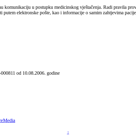
omunikaciju u postupku medicinskog vještačenja. Radi pravila provođe
ati putem elektronske pošte, kao i informacije o samim zahtjevima pacije
6-000811 od 10.08.2006. godine
reMedia
↑