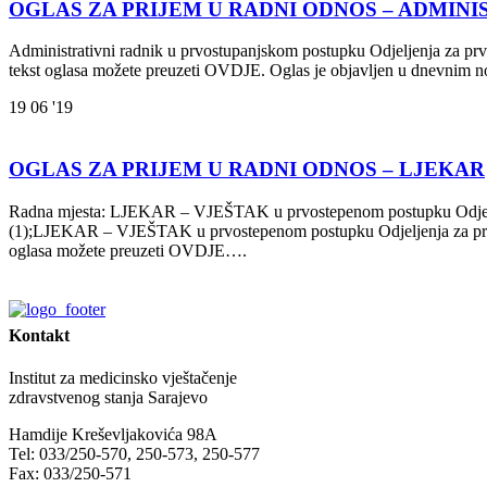
OGLAS ZA PRIJEM U RADNI ODNOS – ADMINI
Administrativni radnik u prvostupanjskom postupku Odjeljenja za prv
tekst oglasa možete preuzeti OVDJE. Oglas je objavljen u dnevnim 
19
06 '19
OGLAS ZA PRIJEM U RADNI ODNOS – LJEKAR
Radna mjesta: LJEKAR – VJEŠTAK u prvostepenom postupku Odjeljenja
(1);LJEKAR – VJEŠTAK u prvostepenom postupku Odjeljenja za prvost
oglasa možete preuzeti OVDJE….
Kontakt
Institut za medicinsko vještačenje
zdravstvenog stanja Sarajevo
Hamdije Kreševljakovića 98A
Tel: 033/250-570, 250-573, 250-577
Fax: 033/250-571