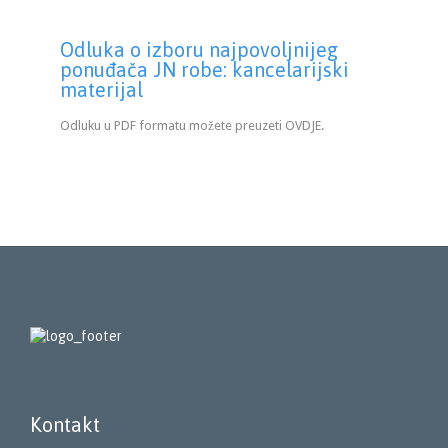
Odluka o izboru najpovoljnijeg
ponuđača JN robe: kancelarijski
materijal
Odluku u PDF formatu možete preuzeti OVDJE.
Kontakt