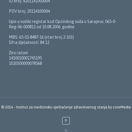
ID broj: 4201141000004
PDV broj: 20114100004
Upis u sudski registar kod Općinskog suda u Sarajevu: 065-0-
Reg-06-000811 od 10.08.2006. godine
MBS: 65-01-8487-16 (stari broj 2-103)
Šifra djelatnosti: 84.12
Žiro računi:
1410010001745195
1020500000078568
© 2016 -
Institut za medicinsko vještačenje zdravstvenog stanja
by
coreMedia
↑
