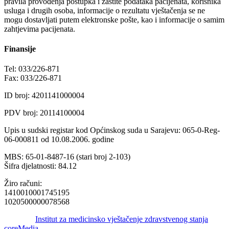
pravila provođenja postupka i zaštite podataka pacijenata, korisnika
usluga i drugih osoba, informacije o rezultatu vještačenja se ne
mogu dostavljati putem elektronske pošte, kao i informacije o samim
zahtjevima pacijenata.
Finansije
Tel: 033/226-871
Fax: 033/226-871
ID broj: 4201141000004
PDV broj: 20114100004
Upis u sudski registar kod Općinskog suda u Sarajevu: 065-0-Reg-
06-000811 od 10.08.2006. godine
MBS: 65-01-8487-16 (stari broj 2-103)
Šifra djelatnosti: 84.12
Žiro računi:
1410010001745195
1020500000078568
© 2016 -
Institut za medicinsko vještačenje zdravstvenog stanja
by
coreMedia