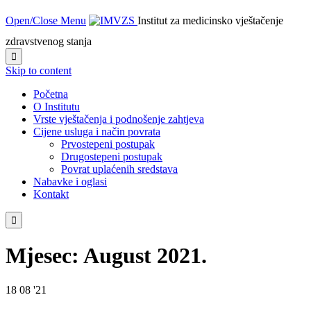
Open/Close Menu
Institut za medicinsko vještačenje
zdravstvenog stanja

Skip to content
Početna
O Institutu
Vrste vještačenja i podnošenje zahtjeva
Cijene usluga i način povrata
Prvostepeni postupak
Drugostepeni postupak
Povrat uplaćenih sredstava
Nabavke i oglasi
Kontakt

Mjesec:
August 2021.
18
08 '21