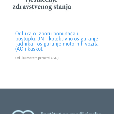
Odluka o izboru ponuđača u
postupku JN – kolektivno osiguranje
radnika i osiguranje motornih vozila
(AO i kasko).
Odluku možete preuzeti OVDJE