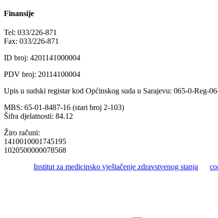
Finansije
Tel: 033/226-871
Fax: 033/226-871
ID broj: 4201141000004
PDV broj: 20114100004
Upis u sudski registar kod Općinskog suda u Sarajevu: 065-0-Reg-0
MBS: 65-01-8487-16 (stari broj 2-103)
Šifra djelatnosti: 84.12
Žiro računi:
1410010001745195
1020500000078568
© 2016 -
Institut za medicinsko vještačenje zdravstvenog stanja
by
co