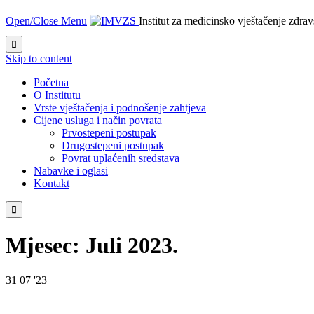
Open/Close Menu
Institut za medicinsko vještačenje zdra

Skip to content
Početna
O Institutu
Vrste vještačenja i podnošenje zahtjeva
Cijene usluga i način povrata
Prvostepeni postupak
Drugostepeni postupak
Povrat uplaćenih sredstava
Nabavke i oglasi
Kontakt

Mjesec:
Juli 2023.
31
07 '23