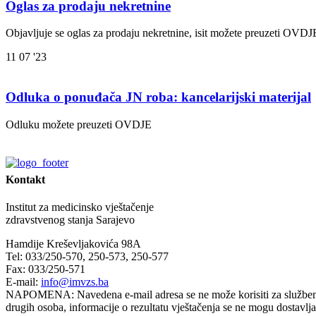
Oglas za prodaju nekretnine
Objavljuje se oglas za prodaju nekretnine, isit možete preuzeti O
11
07 '23
Odluka o ponuđača JN roba: kancelarijski materijal
Odluku možete preuzeti OVDJE
Kontakt
Institut za medicinsko vještačenje
zdravstvenog stanja Sarajevo
Hamdije Kreševljakovića 98A
Tel: 033/250-570, 250-573, 250-577
Fax: 033/250-571
E-mail:
info@imvzs.ba
NAPOMENA: Navedena e-mail adresa se ne može korisiti za službenu k
drugih osoba, informacije o rezultatu vještačenja se ne mogu dostavlj