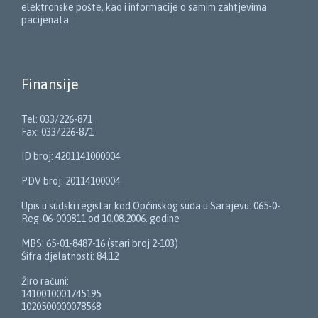
elektronske pošte, kao i informacije o samim zahtjevima
pacijenata.
Finansije
Tel: 033/226-871
Fax: 033/226-871
ID broj: 4201141000004
PDV broj: 20114100004
Upis u sudski registar kod Općinskog suda u Sarajevu: 065-0-
Reg-06-000811 od 10.08.2006. godine
MBS: 65-01-8487-16 (stari broj 2-103)
Šifra djelatnosti: 84.12
Žiro računi:
1410010001745195
1020500000078568