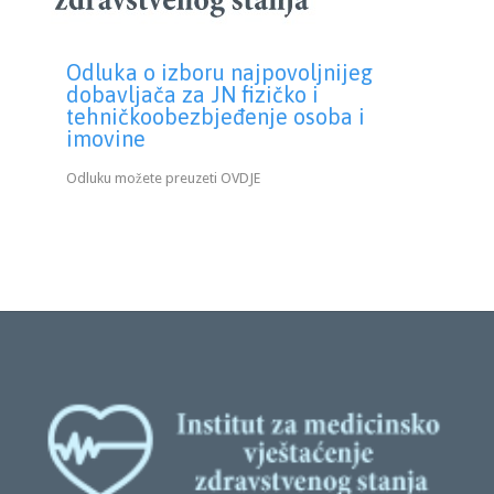
Odluka o izboru najpovoljnijeg
dobavljača za JN fizičko i
tehničkoobezbjeđenje osoba i
imovine
Odluku možete preuzeti OVDJE