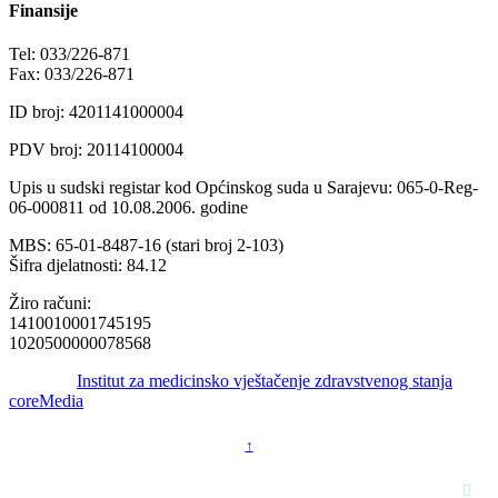
Finansije
Tel: 033/226-871
Fax: 033/226-871
ID broj: 4201141000004
PDV broj: 20114100004
Upis u sudski registar kod Općinskog suda u Sarajevu: 065-0-Reg-
06-000811 od 10.08.2006. godine
MBS: 65-01-8487-16 (stari broj 2-103)
Šifra djelatnosti: 84.12
Žiro računi:
1410010001745195
1020500000078568
© 2016 -
Institut za medicinsko vještačenje zdravstvenog stanja
by
coreMedia
↑
