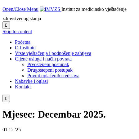
Open/Close Menu
Institut za medicinsko vještačenje
zdravstvenog stanja

Skip to content
Početna
O Institutu
Vrste vještačenja i podnošenje zahtjeva
Cijene usluga i način povrata
Prvostepeni postupak
Drugostepeni postupak
Povrat uplaćenih sredstava
Nabavke i oglasi
Kontakt

Mjesec:
Decembar 2025.
01
12 '25