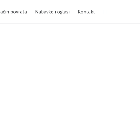
Skip

način povrata
Nabavke i oglasi
Kontakt
to
content