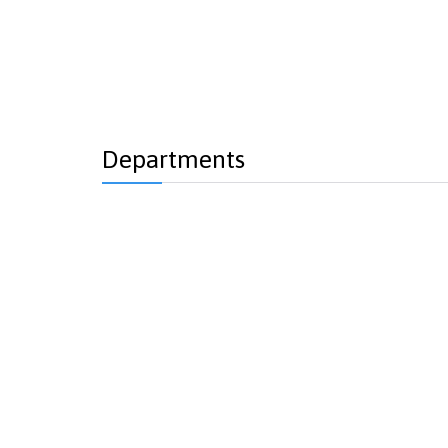
Departments
Births
lungs
Dental
X-ray