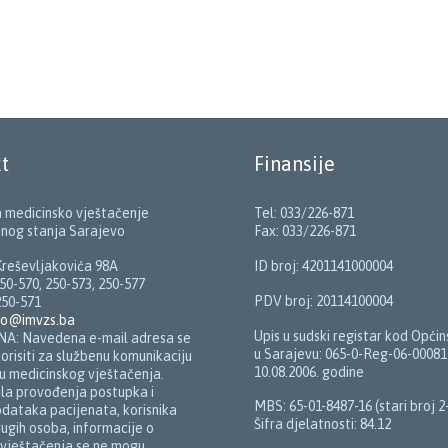
↑ TOP
|
VIEW ALL DEPARTMENTS →
t
Finansije
za medicinsko vještačenje
Tel: 033/226-871
nog stanja Sarajevo
Fax: 033/226-871
reševljakovića 98A
ID broj: 4201141000004
50-570, 250-573, 250-577
PDV broj: 20114100004
250-571
fo@imvzs.ba
Upis u sudski registar kod Opći
: Navedena e-mail adresa se
u Sarajevu: 065-0-Reg-06-00081
orisiti za službenu komunikaciju
10.08.2006. godine
u medicinskog vještačenja.
ila provođenja postupka i
MBS: 65-01-8487-16 (stari broj 2
odataka pacijenata, korisnika
Šifra djelatnosti: 84.12
rugih osoba, informacije o
 vještačenja se ne mogu