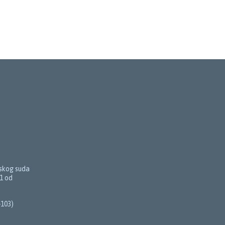
magnetic
nskog suda
1 od
-103)