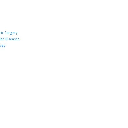
cic Surgery
lar Diseases
Departments →
ogy