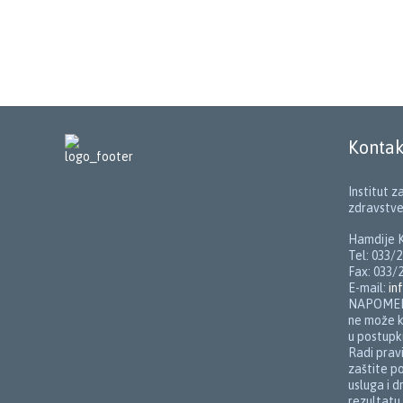
Kontak
Institut 
zdravstve
Hamdije K
Tel: 033/2
Fax: 033/
E-mail:
in
NAPOMENA
ne može k
u postupk
Radi prav
zaštite p
usluga i d
rezultatu