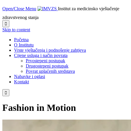
Open/Close Menu
Institut za medicinsko vještačenje
zdravstvenog stanja

Skip to content
Početna
O Institutu
Vrste vještačenja i podnošenje zahtjeva
Cijene usluga i način povrata
Prvostepeni postupak
Drugostepeni postupak
Povrat uplaćenih sredstava
Nabavke i oglasi
Kontakt

Fashion in Motion