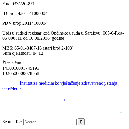
Fax: 033/226-871
ID broj: 4201141000004
PDV broj: 20114100004
Upis u sudski registar kod Općinskog suda u Sarajevu: 065-0-Reg-
06-000811 od 10.08.2006. godine
MBS: 65-01-8487-16 (stari broj 2-103)
Šifra djelatnosti: 84.12
Žiro računi:
1410010001745195
1020500000078568
© 2016 -
Institut za medicinsko vještačenje zdravstvenog stanja
by
coreMedia
↑

Search for:
