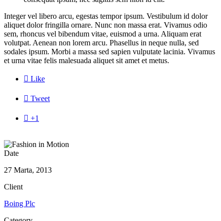
Integer vel libero arcu, egestas tempor ipsum. Vestibulum id dolor
aliquet dolor fringilla ornare. Nunc non massa erat. Vivamus odio
sem, rhoncus vel bibendum vitae, euismod a urna. Aliquam erat
volutpat. Aenean non lorem arcu. Phasellus in neque nulla, sed
sodales ipsum. Morbi a massa sed sapien vulputate lacinia. Vivamus
et urna vitae felis malesuada aliquet sit amet et metus.

Like

Tweet

+1
Date
27 Marta, 2013
Client
Boing Plc
Category