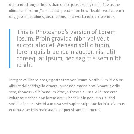
demanded longer hours than office jobs usually entail. It was the
ultimate “flextime,” in that it depended on how flexible we felt each
day, given deadlines, distractions, and workaholic crescendos.
This is Photoshop’s version of Lorem
Ipsum. Proin gravida nibh vel velit
auctor aliquet. Aenean sollicitudin,
lorem quis bibendum auctor, nisi elit
consequat ipsum, nec sagittis sem nibh
id elit.
Integer vel libero arcu, egestas tempor ipsum. Vestibulum id dolor
aliquet dolor fringilla ornare. Nunc non massa erat. Vivamus odio
sem, rhoncus vel bibendum vitae, euismod a urna. Aliquam erat
volutpat. Aenean non lorem arcu. Phasellus in neque nulla, sed
sodales ipsum. Morbi a massa sed sapien vulputate lacinia. Vivamus
et urna vitae felis malesuada aliquet sit amet et metus.