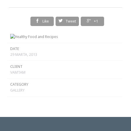



Like
Tweet
+1
DATE
29 MARTA, 2013
CLIENT
VAMTAM
CATEGORY
GALLERY