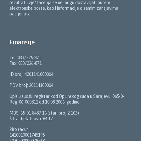
rezultatu vještačenja se ne mogu dostavljati putem
elektronske pošte, kao i informacije o samim zahtjevima
pacijenata.
Finansije
Tel: 033/226-871
Fax: 033/226-871
ID broj: 4201141000004
PDV broj: 20114100004
Upis u sudski registar kod Općinskog suda u Sarajevu: 065-0-
Reg-06-000811 od 10.08.2006. godine
MBS: 65-01-8487-16 (stari broj 2-103)
Šifra djelatnosti: 84.12
Žiro računi:
1410010001745195
1020500000078568