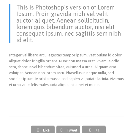
This is Photoshop’s version of Lorem
Ipsum. Proin gravida nibh vel velit
auctor aliquet. Aenean sollicitudin,
lorem quis bibendum auctor, nisi elit
consequat ipsum, nec sagittis sem nibh
id elit.
Integer vel libero arcu, egestas tempor ipsum. Vestibulum id dolor
aliquet dolor fringilla ornare. Nunc non massa erat. Vivamus odio
sem, rhoncus vel bibendum vitae, euismod a urna. Aliquam erat
volutpat. Aenean non lorem arcu. Phasellus in neque nulla, sed
sodales ipsum. Morbi a massa sed sapien vulputate lacinia. Vivamus
et urna vitae felis malesuada aliquet sit amet et metus.

Like

Tweet

+1