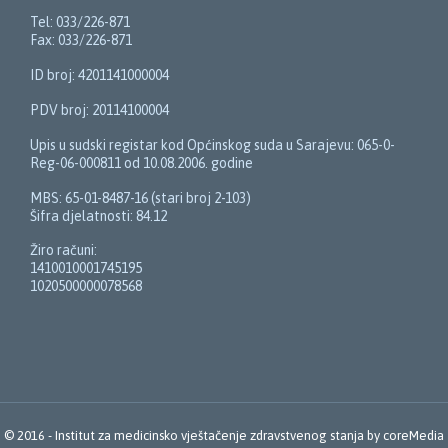
Tel: 033/226-871
Fax: 033/226-871
ID broj: 4201141000004
PDV broj: 20114100004
Upis u sudski registar kod Općinskog suda u Sarajevu: 065-0-
Reg-06-000811 od 10.08.2006. godine
MBS: 65-01-8487-16 (stari broj 2-103)
Šifra djelatnosti: 84.12
Žiro računi:
1410010001745195
1020500000078568
© 2016 -
Institut za medicinsko vještačenje zdravstvenog stanja
by
coreMedia