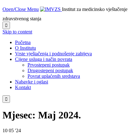
Open/Close Menu
Institut za medicinsko vještačenje
zdravstvenog stanja

Skip to content
Početna
O Institutu
Vrste vještačenja i podnošenje zahtjeva
Cijene usluga i način povrata
Prvostepeni postupak
Drugostepeni postupak
Povrat uplaćenih sredstava
Nabavke i oglasi
Kontakt

Mjesec:
Maj 2024.
10
05 '24