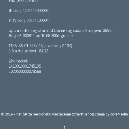
Fax: 033/226-871
ID broj: 4201141000004
PDV broj: 20114100004
Upis u sudski registar kod Općinskog suda u Sarajevu: 065-0-
Reg-06-000811 od 10.08.2006. godine
MBS: 65-01-8487-16 (stari broj 2-103)
Šifra djelatnosti: 84.12
Žiro računi:
1410010001745195
1020500000078568
© 2016 -
Institut za medicinsko vještačenje zdravstvenog stanja
by
coreMedia
↑