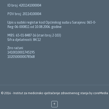
ID broj: 4201141000004
PDV broj: 20114100004
Upis u sudski registar kod Općinskog suda u Sarajevu: 065-0-
Reg-06-000811 od 10.08.2006. godine
MBS: 65-01-8487-16 (stari broj 2-103)
Šifra djelatnosti: 84.12
Žiro računi:
1410010001745195
1020500000078568
© 2016 -
Institut za medicinsko vještačenje zdravstvenog stanja
by
coreMedia
↑