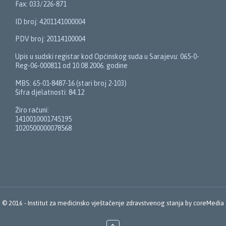
Fax: 033/226-871
ID broj: 4201141000004
PDV broj: 20114100004
Upis u sudski registar kod Općinskog suda u Sarajevu: 065-0-
Reg-06-000811 od 10.08.2006. godine
MBS: 65-01-8487-16 (stari broj 2-103)
Šifra djelatnosti: 84.12
Žiro računi:
1410010001745195
1020500000078568
© 2016 -
Institut za medicinsko vještačenje zdravstvenog stanja
by
coreMedia