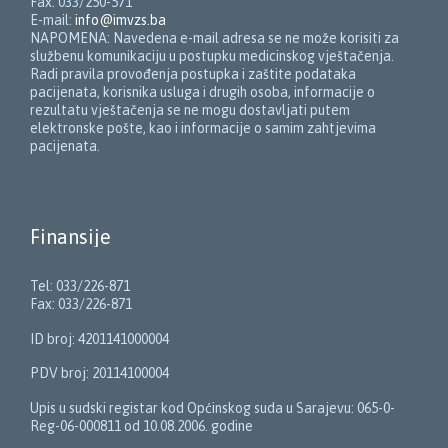
Fax: 033/250-571
E-mail:
info@imvzs.ba
NAPOMENA: Navedena e-mail adresa se ne može korisiti za
službenu komunikaciju u postupku medicinskog vještačenja.
Radi pravila provođenja postupka i zaštite podataka
pacijenata, korisnika usluga i drugih osoba, informacije o
rezultatu vještačenja se ne mogu dostavljati putem
elektronske pošte, kao i informacije o samim zahtjevima
pacijenata.
Finansije
Tel: 033/226-871
Fax: 033/226-871
ID broj: 4201141000004
PDV broj: 20114100004
Upis u sudski registar kod Općinskog suda u Sarajevu: 065-0-
Reg-06-000811 od 10.08.2006. godine