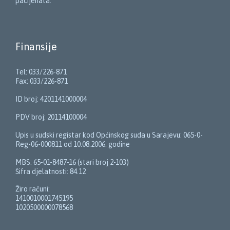
pacijenata.
Finansije
Tel: 033/226-871
Fax: 033/226-871
ID broj: 4201141000004
PDV broj: 20114100004
Upis u sudski registar kod Općinskog suda u Sarajevu: 065-0-
Reg-06-000811 od 10.08.2006. godine
MBS: 65-01-8487-16 (stari broj 2-103)
Šifra djelatnosti: 84.12
Žiro računi:
1410010001745195
1020500000078568