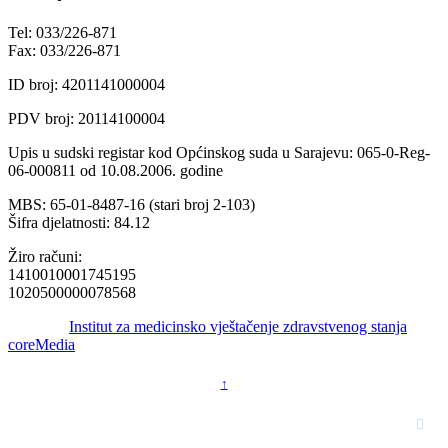
Tel: 033/226-871
Fax: 033/226-871
ID broj: 4201141000004
PDV broj: 20114100004
Upis u sudski registar kod Općinskog suda u Sarajevu: 065-0-Reg-
06-000811 od 10.08.2006. godine
MBS: 65-01-8487-16 (stari broj 2-103)
Šifra djelatnosti: 84.12
Žiro računi:
1410010001745195
1020500000078568
© 2016 -
Institut za medicinsko vještačenje zdravstvenog stanja
by
coreMedia
↑
