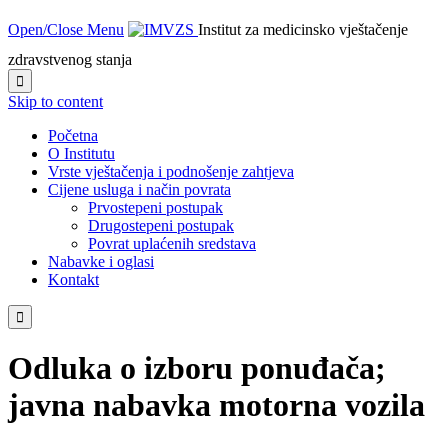
Open/Close Menu
Institut za medicinsko vještačenje
zdravstvenog stanja

Skip to content
Početna
O Institutu
Vrste vještačenja i podnošenje zahtjeva
Cijene usluga i način povrata
Prvostepeni postupak
Drugostepeni postupak
Povrat uplaćenih sredstava
Nabavke i oglasi
Kontakt

Odluka o izboru ponuđača;
javna nabavka motorna vozila