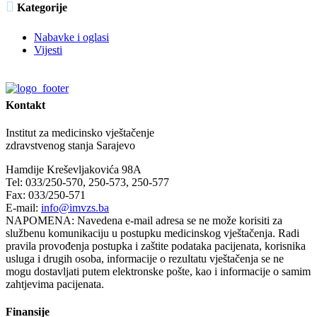

Kategorije
Nabavke i oglasi
Vijesti
Kontakt
Institut za medicinsko vještačenje
zdravstvenog stanja Sarajevo
Hamdije Kreševljakovića 98A
Tel: 033/250-570, 250-573, 250-577
Fax: 033/250-571
E-mail:
info@imvzs.ba
NAPOMENA: Navedena e-mail adresa se ne može korisiti za
službenu komunikaciju u postupku medicinskog vještačenja. Radi
pravila provođenja postupka i zaštite podataka pacijenata, korisnika
usluga i drugih osoba, informacije o rezultatu vještačenja se ne
mogu dostavljati putem elektronske pošte, kao i informacije o samim
zahtjevima pacijenata.
Finansije