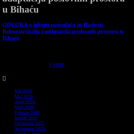
u Bihaću
ODLUKA o izboru ponuđača jn Radovi:
Rekonstrukcija i adaptacija poslovnih prostora u
Bihaću
22 Oktobra, 2020
Odluku možete preuzeti
OVDJE
.

Arhiva
Juli 2026
Maj 2026
April 2026
Mart 2026
Februar 2026
Januar 2026
Decembar 2025
Novembar 2025