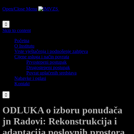
Open/Close Menu
Institut za medicinsko vještačenje
zdravstvenog stanja

Skip to content
Početna
O Institutu
Vrste vještačenja i podnošenje zahtjeva
Cijene usluga i način povrata
Prvostepeni postupak
Drugostepeni postupak
Povrat uplaćenih sredstava
Nabavke i oglasi
Kontakt

ODLUKA o izboru ponuđača
jn Radovi: Rekonstrukcija i
adaptacija poslovnih prostora