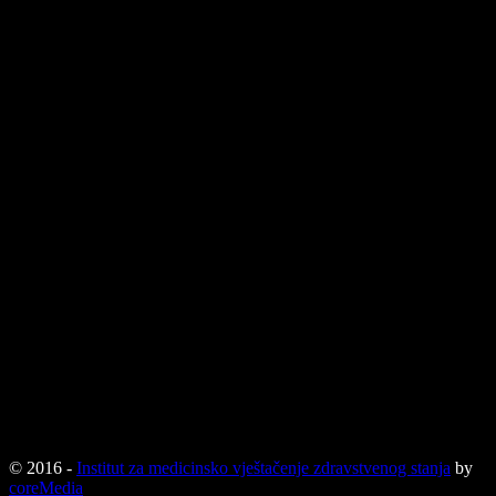
usluga i drugih osoba, informacije o rezultatu vještačenja se ne
mogu dostavljati putem elektronske pošte, kao i informacije o samim
zahtjevima pacijenata.
Finansije
Tel: 033/226-871
Fax: 033/226-871
ID broj: 4201141000004
PDV broj: 20114100004
Upis u sudski registar kod Općinskog suda u Sarajevu: 065-0-Reg-
06-000811 od 10.08.2006. godine
MBS: 65-01-8487-16 (stari broj 2-103)
Šifra djelatnosti: 84.12
Žiro računi:
1410010001745195
1020500000078568
© 2016 -
Institut za medicinsko vještačenje zdravstvenog stanja
by
coreMedia