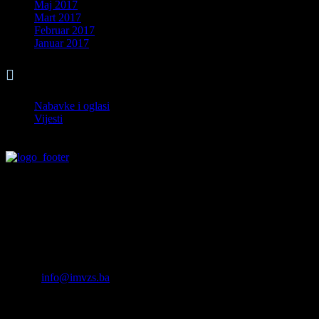
Maj 2017
Mart 2017
Februar 2017
Januar 2017

Kategorije
Nabavke i oglasi
Vijesti
Kontakt
Institut za medicinsko vještačenje
zdravstvenog stanja Sarajevo
Hamdije Kreševljakovića 98A
Tel: 033/250-570, 250-573, 250-577
Fax: 033/250-571
E-mail:
info@imvzs.ba
NAPOMENA: Navedena e-mail adresa se ne može korisiti za
službenu komunikaciju u postupku medicinskog vještačenja. Radi
pravila provođenja postupka i zaštite podataka pacijenata, korisnika