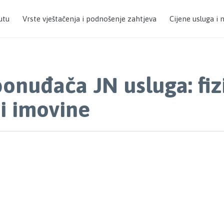
utu
Vrste vještačenja i podnošenje zahtjeva
Cijene usluga i 
onuđača JN usluga: fiz
i imovine