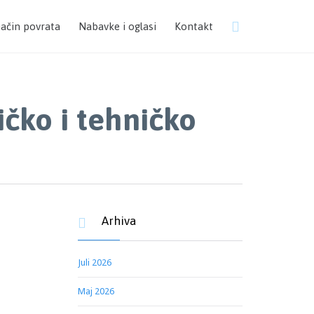
Skip

način povrata
Nabavke i oglasi
Kontakt
to
content
ičko i tehničko
Arhiva

Juli 2026
Maj 2026