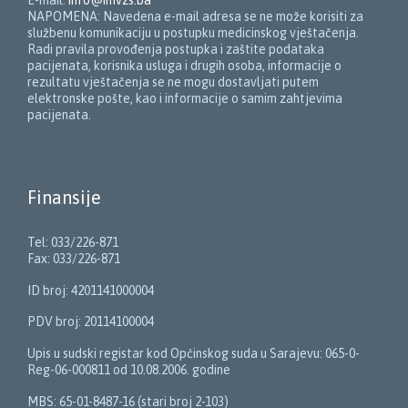
NAPOMENA: Navedena e-mail adresa se ne može korisiti za
službenu komunikaciju u postupku medicinskog vještačenja.
Radi pravila provođenja postupka i zaštite podataka
pacijenata, korisnika usluga i drugih osoba, informacije o
rezultatu vještačenja se ne mogu dostavljati putem
elektronske pošte, kao i informacije o samim zahtjevima
pacijenata.
Finansije
Tel: 033/226-871
Fax: 033/226-871
ID broj: 4201141000004
PDV broj: 20114100004
Upis u sudski registar kod Općinskog suda u Sarajevu: 065-0-
Reg-06-000811 od 10.08.2006. godine
MBS: 65-01-8487-16 (stari broj 2-103)