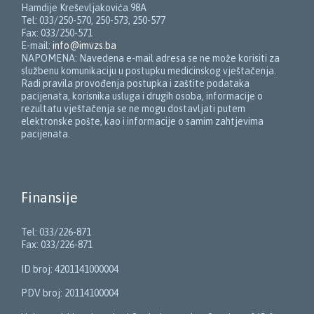
Hamdije Kreševljakovića 98A
Tel: 033/250-570, 250-573, 250-577
Fax: 033/250-571
E-mail:
info@imvzs.ba
NAPOMENA: Navedena e-mail adresa se ne može korisiti za
službenu komunikaciju u postupku medicinskog vještačenja.
Radi pravila provođenja postupka i zaštite podataka
pacijenata, korisnika usluga i drugih osoba, informacije o
rezultatu vještačenja se ne mogu dostavljati putem
elektronske pošte, kao i informacije o samim zahtjevima
pacijenata.
Finansije
Tel: 033/226-871
Fax: 033/226-871
ID broj: 4201141000004
PDV broj: 20114100004