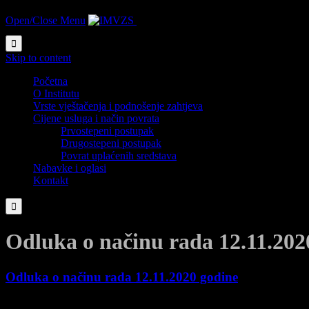
Open/Close Menu
Institut za medicinsko vještačenje zdra

Skip to content
Početna
O Institutu
Vrste vještačenja i podnošenje zahtjeva
Cijene usluga i način povrata
Prvostepeni postupak
Drugostepeni postupak
Povrat uplaćenih sredstava
Nabavke i oglasi
Kontakt

Odluka o načinu rada 12.11.202
Odluka o načinu rada 12.11.2020 godine
12 Novembra, 2020