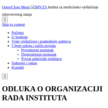
Open/Close Menu
Institut za medicinsko vještačenje
zdravstvenog stanja

Skip to content
Početna
O Institutu
Vrste vještačenja i podnošenje zahtjeva
Cijene usluga i način povrata
Prvostepeni postupak
Drugostepeni postupak
Povrat uplaćenih sredstava
Nabavke i oglasi
Kontakt

ODLUKA O ORGANIZACIJI
RADA INSTITUTA