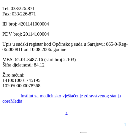
Tel: 033/226-871
Fax: 033/226-871
ID broj: 4201141000004
PDV broj: 20114100004
Upis u sudski registar kod Općinskog suda u Sarajevu: 065-0-Reg-
06-000811 od 10.08.2006. godine
MBS: 65-01-8487-16 (stari broj 2-103)
Šifra djelatnosti: 84.12
Žiro računi:
1410010001745195
1020500000078568
© 2016 -
Institut za medicinsko vještačenje zdravstvenog stanja
by
coreMedia
↑
