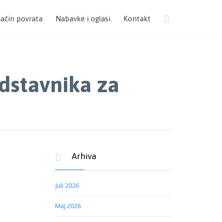
Skip

način povrata
Nabavke i oglasi
Kontakt
to
content
dstavnika za
Arhiva

Juli 2026
Maj 2026