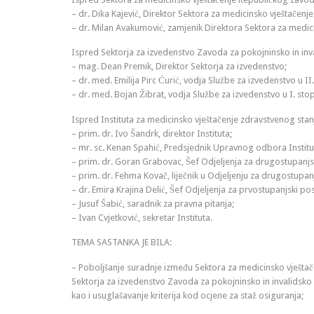
– dr. Dika Kajević, Direktor Sektora za medicinsko vještačenje 
– dr. Milan Avakumović, zamjenik Direktora Sektora za medici
Ispred Sektorja za izvedenstvo Zavoda za pokojninsko in inv
– mag. Dean Premik, Direktor Sektorja za izvedenstvo;
– dr. med. Emilija Pirc Ćurić, vodja Službe za izvedenstvo u II
– dr. med. Bojan Žibrat, vodja Službe za izvedenstvo u I. stop
Ispred Instituta za medicinsko vještačenje zdravstvenog stan
– prim. dr. Ivo Šandrk, direktor Instituta;
– mr. sc. Kenan Spahić, Predsjednik Upravnog odbora Institu
– prim. dr. Goran Grabovac, Šef Odjeljenja za drugostupanjs
– prim. dr. Fehma Kovač, liječnik u Odjeljenju za drugostupa
– dr. Emira Krajina Delić, Šef Odjeljenja za prvostupanjski 
– Jusuf Šabić, saradnik za pravna pitanja;
– Ivan Cvjetković, sekretar Instituta.
TEMA SASTANKA JE BILA:
– Poboljšanje suradnje između Sektora za medicinsko vještače
Sektorja za izvedenstvo Zavoda za pokojninsko in invalidsko 
kao i usuglašavanje kriterija kod ocjene za staž osiguranja;