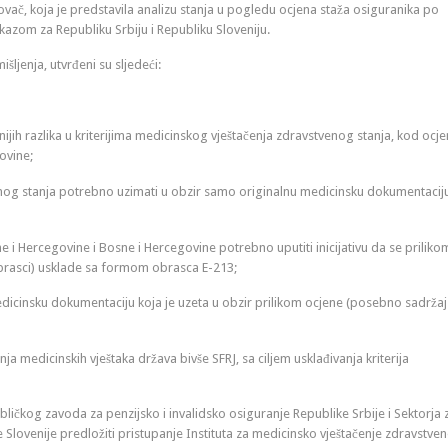
ovač, koja je predstavila analizu stanja u pogledu ocjena staža osiguranika po
zom za Republiku Srbiju i Republiku Sloveniju.
jenja, utvrđeni su sljedeći:
jih razlika u kriterijima medicinskog vještačenja zdravstvenog stanja, kod ocje
govine;
enog stanja potrebno uzimati u obzir samo originalnu medicinsku dokumentaciju 
 i Hercegovine i Bosne i Hercegovine potrebno uputiti inicijativu da se priliko
brasci) usklade sa formom obrasca E-213;
dicinsku dokumentaciju koja je uzeta u obzir prilikom ocjene (posebno sadržaj 
ja medicinskih vještaka država bivše SFRJ, sa ciljem usklađivanja kriterija
ličkog zavoda za penzijsko i invalidsko osiguranje Republike Srbije i Sektorja 
Slovenije predložiti pristupanje Instituta za medicinsko vještačenje zdravstve