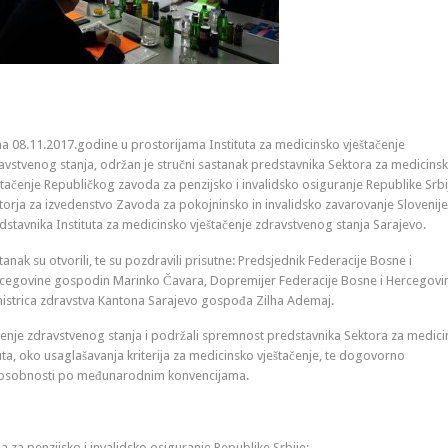
a 08.11.2017.godine u prostorijama Instituta za medicinsko vještačenje
avstvenog stanja, održan je stručni sastanak predstavnika Sektora za medicins
štačenje Republičkog zavoda za penzijsko i invalidsko osiguranje Republike Srbij
torja za izvedenstvo Zavoda za pokojninsko in invalidsko zavarovanje Slovenije,
dstavnika Instituta za medicinsko vještačenje zdravstvenog stanja Sarajevo.
tanak su otvorili, te su pozdravili prisutne: Predsjednik Federacije Bosne i
cegovine gospodin Marinko Čavara, Dopremijer Federacije Bosne i Hercegovin
ministrica zdravstva Kantona Sarajevo gospođa Zilha Ademaj.
ačenje zdravstvenog stanja i podržali spremnost predstavnika Sektora za medic
ituta, oko usaglašavanja kriterija za medicinsko vještačenje, te dogovorno
 sposobnosti po međunarodnim konvencijama.
za penzijsko i invalidsko osiguranje Republike Srbije: