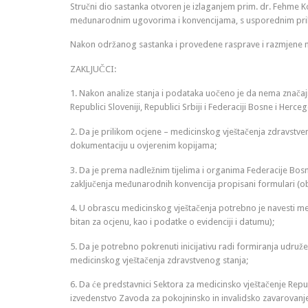
Stručni dio sastanka otvoren je izlaganjem prim. dr. Fehme K
međunarodnim ugovorima i konvencijama, s usporednim prika
Nakon održanog sastanka i provedene rasprave i razmjene mišl
ZAKLJUČCI:
1. Nakon analize stanja i podataka uočeno je da nema značajni
Republici Sloveniji, Republici Srbiji i Federaciji Bosne i Herce
2. Da je prilikom ocjene – medicinskog vještačenja zdravstv
dokumentaciju u ovjerenim kopijama;
3. Da je prema nadležnim tijelima i organima Federacije Bosne
zaključenja međunarodnih konvencija propisani formulari (o
4. U obrascu medicinskog vještačenja potrebno je navesti me
bitan za ocjenu, kao i podatke o evidenciji i datumu);
5. Da je potrebno pokrenuti inicijativu radi formiranja udružen
medicinskog vještačenja zdravstvenog stanja;
6. Da će predstavnici Sektora za medicinsko vještačenje Repub
izvedenstvo Zavoda za pokojninsko in invalidsko zavarovanje 