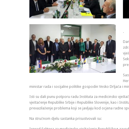
.
Dan
zdr
vje
Sek
pre
Sas
Her
ministar rada i socijalne politike gospodin Vesko Drljača i 
Isti su dali punu potporu radu Instituta za medicinsko vješt
vještačenje Republike Srbije i Republike Slovenije, kao i Inst
prevazilaženje problema koji se javljaju kod ocjena radne
Na stručnom djelu sastanka prisustvovali su:
Ispred Sektora za medicinsko vještačenje Republičkog zavoda 