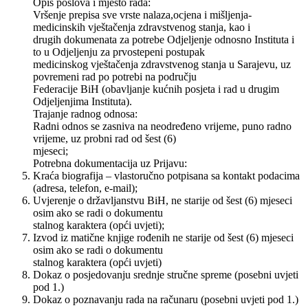
Opis poslova i mjesto rada:
Vršenje prepisa sve vrste nalaza,ocjena i mišljenja-
medicinskih vještačenja zdravstvenog stanja, kao i
drugih dokumenata za potrebe Odjeljenje odnosno Instituta i
to u Odjeljenju za prvostepeni postupak
medicinskog vještačenja zdravstvenog stanja u Sarajevu, uz
povremeni rad po potrebi na području
Federacije BiH (obavljanje kućnih posjeta i rad u drugim
Odjeljenjima Instituta).
Trajanje radnog odnosa:
Radni odnos se zasniva na neodređeno vrijeme, puno radno
vrijeme, uz probni rad od šest (6)
mjeseci;
Potrebna dokumentacija uz Prijavu:
Kraća biografija – vlastoručno potpisana sa kontakt podacima
(adresa, telefon, e-mail);
Uvjerenje o državljanstvu BiH, ne starije od šest (6) mjeseci
osim ako se radi o dokumentu
stalnog karaktera (opći uvjeti);
Izvod iz matične knjige rođenih ne starije od šest (6) mjeseci
osim ako se radi o dokumentu
stalnog karaktera (opći uvjeti)
Dokaz o posjedovanju srednje stručne spreme (posebni uvjeti
pod 1.)
Dokaz o poznavanju rada na računaru (posebni uvjeti pod 1.)