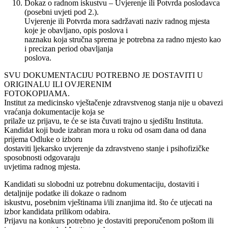
Dokaz o radnom iskustvu – Uvjerenje ili Potvrda poslodavca
(posebni uvjeti pod 2.).
Uvjerenje ili Potvrda mora sadržavati naziv radnog mjesta
koje je obavljano, opis poslova i
naznaku koja stručna sprema je potrebna za radno mjesto kao
i precizan period obavljanja
poslova.
SVU DOKUMENTACIJU POTREBNO JE DOSTAVITI U
ORIGINALU ILI OVJERENIM
FOTOKOPIJAMA.
Institut za medicinsko vještačenje zdravstvenog stanja nije u obavezi
vraćanja dokumentacije koja se
prilaže uz prijavu, te će se ista čuvati trajno u sjedištu Instituta.
Kandidat koji bude izabran mora u roku od osam dana od dana
prijema Odluke o izboru
dostaviti ljekarsko uvjerenje da zdravstveno stanje i psihofizičke
sposobnosti odgovaraju
uvjetima radnog mjesta.
Kandidati su slobodni uz potrebnu dokumentaciju, dostaviti i
detaljnije podatke ili dokaze o radnom
iskustvu, posebnim vještinama i/ili znanjima itd. što će utjecati na
izbor kandidata prilikom odabira.
Prijavu na konkurs potrebno je dostaviti preporučenom poštom ili