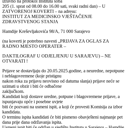
izravno na protokol Instituta soba
205 (1. sprat od 08.00 do 16.00 sati, svaki radni dan) – U
ZATVORENOJ KOVERTI – na adresu:
INSTITUT ZA MEDICINSKO VJEŠTAČENJE
ZDRAVSTVENOG STANJA
Hamdije Kreševljakovića 98/A, 71 000 Sarajevo
(na koverti je potrebno navesti „PRIJAVA ZA OGLAS ZA
RADNO MJESTO OPERATER –
DAKTILOGRAF U ODJELJENJU U SARAJEVU) – NE
OTVARATI !
Prijave se dostavljaju do 20.05.2025.godine, a neuredne, nepotpune
i neblagovremene (koje pristignu
nakon roka za prijavu neovisno od datuma slanja) prijave neće se
uzimati u obzir i biti će odbačene
zaključkom.
Kandidati koji dostave uredne, potpune i blagovremene prijave, a
ispunjavaju opće i posebne uvjete
biti će pozvani na usmeni ispit, a koji će provesti Komisija za izbor
kandidata.
O terminu ispita kandidati će biti pismeno obavješteni najmanje pet
dana prije dana održavanja ispita.
Usmeni ispit biti će održan u sjedištu Instituta u Sarajevu – Hamdije