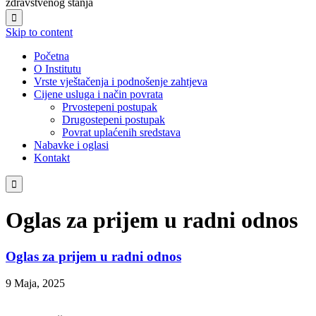
zdravstvenog stanja

Skip to content
Početna
O Institutu
Vrste vještačenja i podnošenje zahtjeva
Cijene usluga i način povrata
Prvostepeni postupak
Drugostepeni postupak
Povrat uplaćenih sredstava
Nabavke i oglasi
Kontakt

Oglas za prijem u radni odnos
Oglas za prijem u radni odnos
9 Maja, 2025