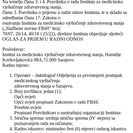
Na temelju člana 3. i 4. Pravilnika o radu Instituta za medicinsko
vještačenje zdravstvenog stanja,
članu 3. Pravilnika o prijemu u radni odnos Instituta, te u skladu sa
odredbama člana 17. Zakona o
osnivanju Instituta za medicinsko vještačenje zdravstvenog stanja
(„Službene novine FBiH“ broj:
70/07, 26/14, 40/18 i 25/22), direktor Instituta objavljuje sljedeći:
OGLAS ZA PRIJEM U RADNI ODNOS
Poslodavac:
Institut za medicinsko vještačenje zdravstvenog stanja, Hamdije
Kreševljakovića 98A,71.000 Sarajevo
Radno mjesto:
Operater – daktilograf Odjeljenja za prvostepeni postupak
medicinskog vještačenja
zdravstvenog stanja u Sarajevu.
Broj izvršilaca: jedan (1);
Opći uvjeti:
Opći uvjeti propisani Zakonom o radu FBiH;
Posebni uvjeti:
Propisani Pravilnikom o unutrašnjoj organizaciji Instituta:
Stručna sprema: srednja stručna sprema (IV stepen) sa
poznavanjem rada na računaru;
Radno iskustvo: minimalno šest (6) mjeseci radnog iskustva.