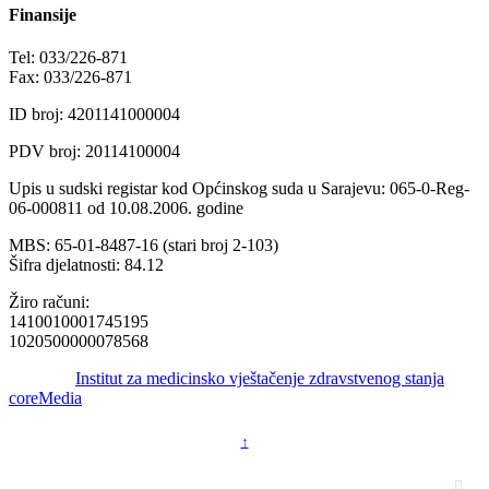
Finansije
Tel: 033/226-871
Fax: 033/226-871
ID broj: 4201141000004
PDV broj: 20114100004
Upis u sudski registar kod Općinskog suda u Sarajevu: 065-0-Reg-
06-000811 od 10.08.2006. godine
MBS: 65-01-8487-16 (stari broj 2-103)
Šifra djelatnosti: 84.12
Žiro računi:
1410010001745195
1020500000078568
© 2016 -
Institut za medicinsko vještačenje zdravstvenog stanja
by
coreMedia
↑
