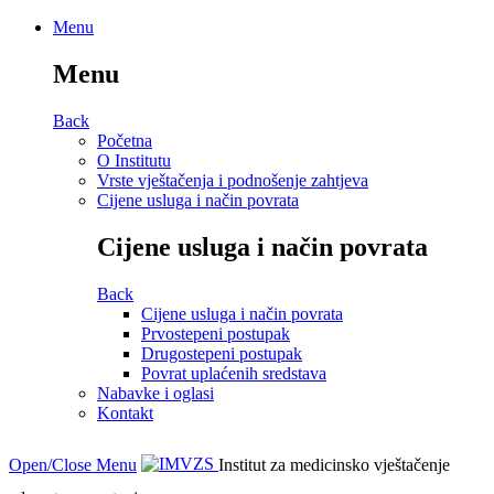
Menu
Menu
Back
Početna
O Institutu
Vrste vještačenja i podnošenje zahtjeva
Cijene usluga i način povrata
Cijene usluga i način povrata
Back
Cijene usluga i način povrata
Prvostepeni postupak
Drugostepeni postupak
Povrat uplaćenih sredstava
Nabavke i oglasi
Kontakt
Open/Close Menu
Institut za medicinsko vještačenje