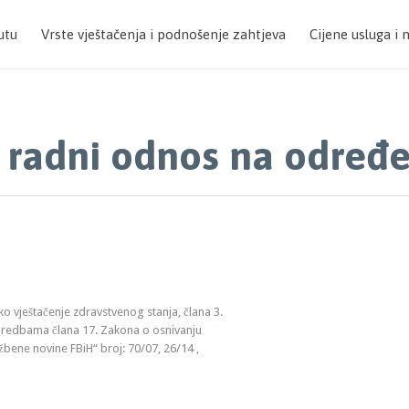
utu
Vrste vještačenja i podnošenje zahtjeva
Cijene usluga i 
u radni odnos na određ
sko vještačenje zdravstvenog stanja, člana 3.
 odredbama člana 17. Zakona o osnivanju
žbene novine FBiH“ broj: 70/07, 26/14 ,