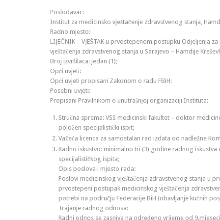
Poslodavac:
Institut za medicinsko vještačenje zdravstvenog stanja, Hamd
Radno mjesto:
LIJEČNIK – VJEŠTAK u prvostepenom postupku Odjeljenja za
vještačenja zdravstvenog stanja u Sarajevo – Hamdije Kreševl
Broj izvršilaca: jedan (1);
Opći uvjeti:
Opći uvjeti propisani Zakonom o radu FBiH:
Posebni uvjeti:
Propisani Pravilnikom o unutrašnjoj organizaciji Instituta:
Stručna sprema: VSS medicinski fakultet – doktor medicine 
položen specijalistički ispit;
Važeća licenca za samostalan rad izdata od nadležne Ko
Radno iskustvo: minimalno tri (3) godine radnog iskustva
specijalističkog ispita;
Opis poslova i mjesto rada:
Poslovi medicinskog vještačenja zdravstvenog stanja u p
prvostepeni postupak medicinskog vještačenja zdravstve
potrebi na području Federacije BiH (obavljanje kućnih posj
Trajanje radnog odnosa:
Radni odnos se zasniva na određeno vrijeme od 9.mjeseci