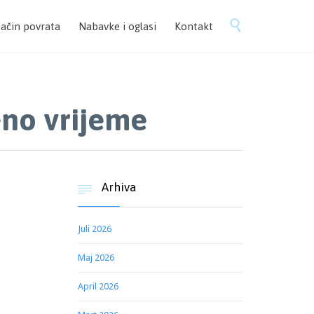
Skip

način povrata
Nabavke i oglasi
Kontakt
to
content
eno vrijeme
Arhiva

Juli 2026
Maj 2026
April 2026