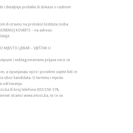
i i detaljnije podatke ili dokaze o radnom
 ili izravno na protokol Instituta (soba
ZATVORENOJ KOVERTI – na adresu:
TANJA
NO MJESTO LJEKAR – VJEŠTAK U
epotpune i neblagovremene prijave neće se
e, a ispunjavaju opće i posebne uvjete biti će
 za izbor kandidata. O terminu i mjestu
na održavanja.
s.ba ili broj telefona 033/250-578.
ternet stranici www.imvzs.ba, te će se