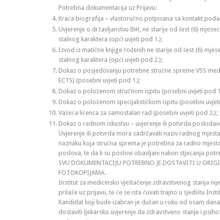
Potrebna dokumentacija uz Prijavu:
Kraća biografija – vlastoručno potpisana sa kontakt podac
Uvjerenje o državljanstvu BiH, ne starije od šest (6) mjes
stalnog karaktera (opći uvjeti pod 1.);
Izvod iz matične knjige rođenih ne starije od šest (6) mje
stalnog karaktera (opći uvjeti pod 2.);
Dokaz o posjedovanju potrebne stručne spreme VSS medic
ECTS) (posebni uvjeti pod 1.);
Dokaz o položenom stručnom ispitu (posebni uvjeti pod 1
Dokaz o položenom specijalističkom ispitu (posebni uvjeti
Važeća licenca za samostalan rad (posebni uvjeti pod 2.);
Dokaz o radnom iskustvu – uvjerenje ili potvrda poslodav
Uvjerenje ili potvrda mora sadržavati naziv radnog mjesta 
naznaku koja stručna sprema je potrebna za radno mjesto
poslova, te da li su poslovi obavljani nakon stjecanja po
SVU DOKUMENTACIJU POTREBNO JE DOSTAVITI U ORIGI
FOTOKOPIJAMA.
Institut za medicinsko vještačenje zdravstvenog stanja ni
prilaže uz prijavu, te će se ista čuvati trajno u sjedištu I
Kandidat koji bude izabran je dužan u roku od osam dan
dostaviti ljekarsko uvjerenje da zdravstveno stanje i psi