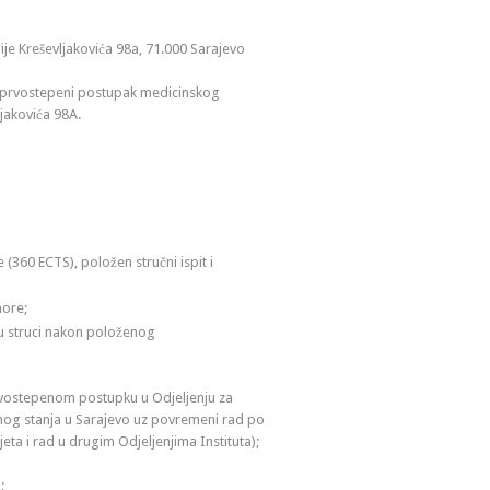
ije Kreševljakovića 98a, 71.000 Sarajevo
 prvostepeni postupak medicinskog
jakovića 98A.
(360 ECTS), položen stručni ispit i
more;
 u struci nakon položenog
rvostepenom postupku u Odjeljenju za
nog stanja u Sarajevo uz povremeni rad po
eta i rad u drugim Odjeljenjima Instituta);
;