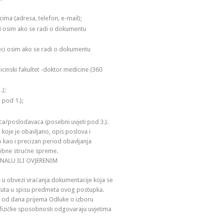
ima (adresa, telefon, e-mail);
eci osim ako se radi o dokumentu
seci osim ako se radi o dokumentu
inski fakultet -doktor medicine (360
.);
 pod 1.);
ca/poslodavaca (posebni uvjeti pod 3.).
koje je obavljano, opis poslova i
 kao i precizan period obavljanja
trebne stručne spreme.
NALU ILI OVJERENIM
je u obvezi vraćanja dokumentacije koja se
nstituta u spisu predmeta ovog postupka.
a od dana prijema Odluke o izboru
hofizičke sposobnosti odgovaraju uvjetima