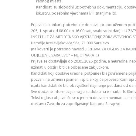
radnog mjesta.
Kandidati su slobodni uz potrebnu dokumentaciju, dostavit
iskustvu, posebnim vještinama i/ili znanjima itd.
Prijavu na konkurs potrebno je dostaviti preporučenom poštom
205, 1. sprat od 08.00 do 16.00 sati, svaki radni dan) – U 
INSTITUT ZA MEDICINSKO VJEŠTAČENJE ZDRAVSTVENOG S
Hamdije Kreševljakovića 98a, 71 000 Sarajevo
(na koverti je potrebno navesti „PRIJAVA ZA OGLAS ZA RAD
ODJELJENJE SARAJEVO“ – NE OTVARATI)
Prijave se dostavljaju do 20.05.2025.godine, a neuredne, n
uzimati u obzir i biti će odbačene zaključkom.
Kandidati koji dostave uredne, potpune i blagovremene prijav
pozvani na usmeni i pismeni ispit, a koji će provesti Komisija
ispita kandidati će biti obavješteni najmanje pet dana od da
Sve dodatne informacije mogu se dobiti na e-mail: info@imvz
Tekst oglasa objaviti će se u jednim dnevnim novinama, na in
dostaviti Zavodu za zapošljavanje Kantona Sarajevo.