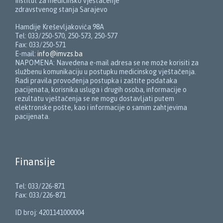
Institut za medicinsko vještačenje
zdravstvenog stanja Sarajevo
Hamdije Kreševljakovića 98A
Tel: 033/250-570, 250-573, 250-577
Fax: 033/250-571
E-mail:
info@imvzs.ba
NAPOMENA: Navedena e-mail adresa se ne može korisiti za
službenu komunikaciju u postupku medicinskog vještačenja.
Radi pravila provođenja postupka i zaštite podataka
pacijenata, korisnika usluga i drugih osoba, informacije o
rezultatu vještačenja se ne mogu dostavljati putem
elektronske pošte, kao i informacije o samim zahtjevima
pacijenata.
Finansije
Tel: 033/226-871
Fax: 033/226-871
ID broj: 4201141000004