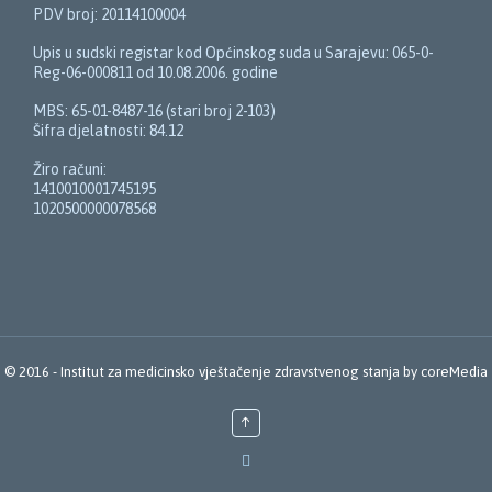
PDV broj: 20114100004
Upis u sudski registar kod Općinskog suda u Sarajevu: 065-0-
Reg-06-000811 od 10.08.2006. godine
MBS: 65-01-8487-16 (stari broj 2-103)
Šifra djelatnosti: 84.12
Žiro računi:
1410010001745195
1020500000078568
© 2016 -
Institut za medicinsko vještačenje zdravstvenog stanja
by
coreMedia
↑
